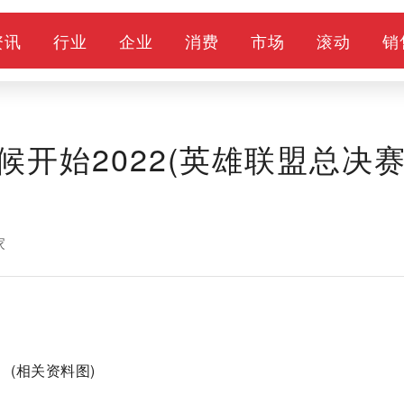
资讯
行业
企业
消费
市场
滚动
销
开始2022(英雄联盟总决
家
(相关资料图)