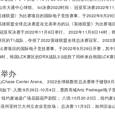
山市大通中心球馆。 lol决赛2022时间： 冠亚军决赛2022年11
英雄联盟》为比赛项目的国际电子竞技赛事。于2022年9月29
022英雄联盟全球总决赛是在北美举办的以《英雄联盟》为比赛项
亚军决赛于2022年11月6日举行。 2022年11月6日14时，
赛区的T1战队，夺得了2022英雄联盟全球总决赛冠军。 2022
赛项目的国际电子竞技赛事。于2022年9月29日开赛，其中
日14时，韩国LCK赛区的DRX战队3:2战胜了同样来自韩国LCK
里举办
hase Center Arena。 2022全球稿数世总决赛将于键肢9月
入围:9月29日-10月4日，墨西哥城Artz Pedregal电子
6日，纽约麦迪逊广场花园葫芦剧院； 八强:10月20-23日，纽约麦
佐治亚州亚特兰大州立农业竞技场； 总决赛:11月5日，加州旧金