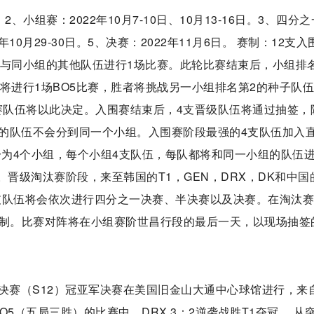
。2、小组赛：2022年10月7-10日、10月13-16日。3、四分
2年10月29-30日。5、决赛：2022年11月6日。 赛制：12支入
将与同小组的其他队伍进行1场比赛。此轮比赛结束后，小组排
将进行1场BO5比赛，胜者将挑战另一小组排名第2的种子队
赛队伍将以此决定。入围赛结束后，4支晋级队伍将通过抽签，
的队伍不会分到同一个小组。入围赛阶段最强的4支队伍加入
分为4个小组，每个小组4支队伍，每队都将和同一小组的队伍进
。晋级淘汰赛阶段，来至韩国的T1，GEN，DRX，DK和中国
等8支队伍将会依次进行四分之一决赛、半决赛以及决赛。在淘汰
赛制。比赛对阵将在小组赛阶世昌行段的最后一天，以现场抽签
。
球总决赛（S12）冠亚军决赛在美国旧金山大通中心球馆进行，来
O5（五局三胜）的比赛中，DRX 3：2逆袭战胜T1夺冠。 从