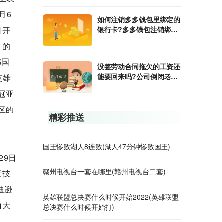
月6
如何注销多多钱包里绑定的
日开
银行卡?多多钱包注销绑定
的银行卡后还要注意什么？
目的
韩国
没签劳动合同拖欠的工资还
能要回来吗?公司倒闭老板
英雄
跑了工人赔偿金能向劳动局
冠亚
要吗?
赛区的
精彩推送
国王惨败湖人8连败(湖人47分钟惨败国王)
29日
赣州电视台一套在哪里(赣州电视台二套)
竞技
迪逊
英雄联盟总决赛什么时候开始2022(英雄联盟
山大
总决赛什么时候开始打)