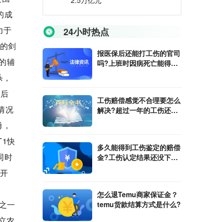
2.5万亿元
的成
力于
24小时热点
用的剑
报医保后还能打工伤的官司
X的辅
吗?上班时因病死亡能得到
的赔偿吗?
杀，
之后
工伤赔偿感觉不合理要怎么
情况
解决?超过一年的工伤还能
报吗?
勇，
T1快
多久能得到工伤鉴定的赔偿
同时
金?工伤认定结果还没下来
能不能回家休养?
日开
怎么退Temu商家保证金？
分之一
temu货款结算方式是什么?
州立农