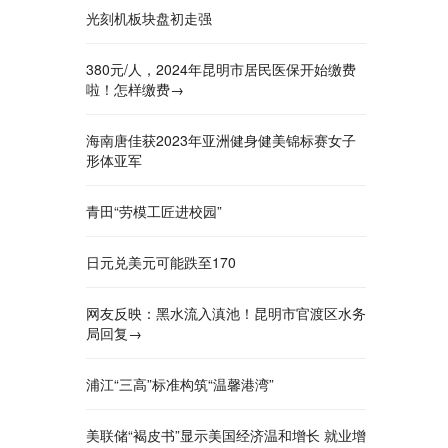
光刻机板块盘初走强
380元/人，2024年昆明市居民医保开始缴费
啦！怎样缴费→
海南唐佳获2023年亚洲健身健美锦标赛女子
形体亚军
青田“劳模工匠进校园”
日元兑美元可能跌至170
网友反映：黑水流入滇池！昆明市官渡区水务
局回复→
浦江“三高”标准构筑“温馨港湾”
美联储“褐皮书”显示美国经济温和增长 就业增