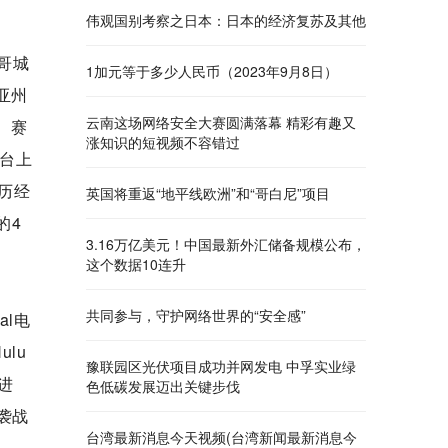
伟观国别考察之日本：日本的经济复苏及其他
哥城
1加元等于多少人民币（2023年9月8日）
亚州
云南这场网络安全大赛圆满落幕 精彩有趣又
 赛
涨知识的短视频不容错过
台上
历经
英国将重返“地平线欧洲”和“哥白尼”项目
的4
3.16万亿美元！中国最新外汇储备规模公布，
这个数据10连升
共同参与，守护网络世界的“安全感”
al电
lu
豫联园区光伏项目成功并网发电 中孚实业绿
进
色低碳发展迈出关键步伐
袭战
台湾最新消息今天视频(台湾新闻最新消息今