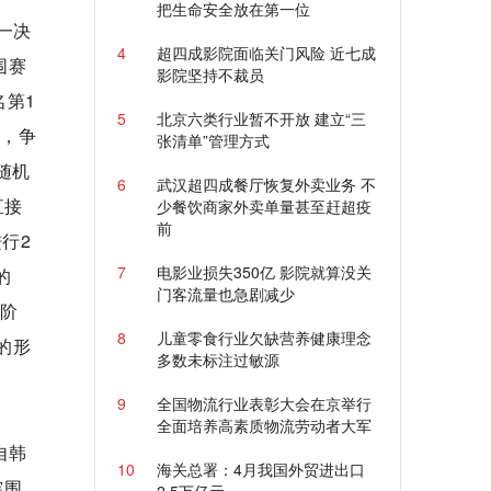
把生命安全放在第一位
之一决
4
超四成影院面临关门风险 近七成
围赛
影院坚持不裁员
名第1
5
北京六类行业暂不开放 建立“三
伍，争
张清单”管理方式
随机
6
武汉超四成餐厅恢复外卖业务 不
直接
少餐饮商家外卖单量甚至赶超疫
前
行2
7
电影业损失350亿 影院就算没关
的
门客流量也急剧减少
赛阶
8
儿童零食行业欠缺营养健康理念
的形
多数未标注过敏源
9
全国物流行业表彰大会在京举行
全面培养高素质物流劳动者大军
自韩
10
海关总署：4月我国外贸进出口
突围