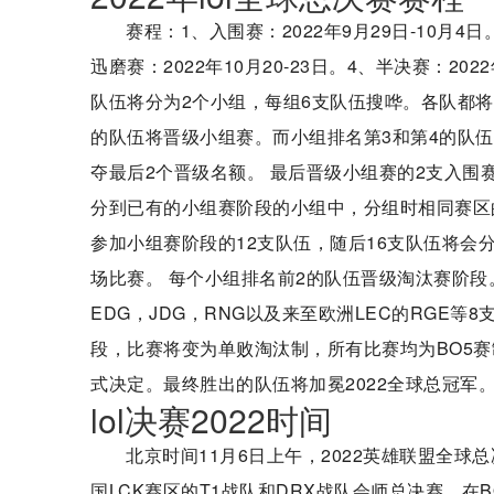
赛程：1、入围赛：2022年9月29日-10月4日
迅磨赛：2022年10月20-23日。4、半决赛：202
队伍将分为2个小组，每组6支队伍搜哗。各队都
的队伍将晋级小组赛。而小组排名第3和第4的队伍
夺最后2个晋级名额。 最后晋级小组赛的2支入围
分到已有的小组赛阶段的小组中，分组时相同赛区
参加小组赛阶段的12支队伍，随后16支队伍将会
场比赛。 每个小组排名前2的队伍晋级淘汰赛阶段
EDG，JDG，RNG以及来至欧洲LEC的RGE
段，比赛将变为单败淘汰制，所有比赛均为BO5
式决定。最终胜出的队伍将加冕2022全球总冠军
lol决赛2022时间
北京时间11月6日上午，2022英雄联盟全
国LCK赛区的T1战队和DRX战队会师总决赛，在B