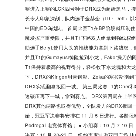
赛进入正赛的LCK四号种子DRX成为超级黑马，
长令人印象深刻，队内选手金赫奎（ID：Deft）
中国的EDG战队。 首局比赛T1在BP阶段就压制住了
魔发挥严重受限，并且T1下路双人组拿到强线权组合，“
助选手BeryL使用大头的推线能力拿到下路线权，但D
并且T1的Gumayusi惊险抢到小龙，Faker
T1保持着极高的视野得分，轻松收下水龙魂和大龙
下，DRX的Kingen用青钢影、Zeka的塞拉斯
DRX实现翻盘扳回一城。 第三局比赛T1的Oner和
速碾压再下一城，拿到赛点。 DRX第四局在上半区打
DRX其他两路也取得优势，全队发力的DRX扳回一城，
始，冠亚军决赛将安排在 11 月 5 日进行。各阶段时间如下
Pedregal 电竞体育馆； ● 小组赛：10 月 7-10
决赛：10 月 20-23 日，纽约市麦迪逊花园广场 Hu