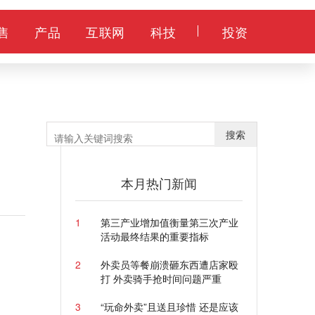
售
产品
互联网
科技
投资
赛
搜索
本月热门新闻
1
第三产业增加值衡量第三次产业
活动最终结果的重要指标
2
外卖员等餐崩溃砸东西遭店家殴
打 外卖骑手抢时间问题严重
3
“玩命外卖”且送且珍惜 还是应该