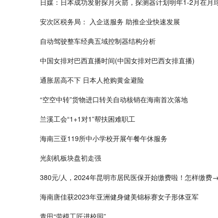
日媒：日本成功发射探月火箭，探测器计划明年1-2月在月
安次区税务局： 入企送服务 助推企业快速发展
自动驾驶整车经典五域控制器结构分析
中国女排对巴西直播时间(中国女排对巴西女排直播)
通胀居高不下 日本人抢购黄金避险
“空空中转”货物进口转关自动核销在海南首次落地
兰溪工会“1+1对1”帮扶困难职工
海南三亚119所中小学校开展午餐午休服务
光刻机板块盘初走强
380元/人，2024年昆明市居民医保开始缴费啦！怎样缴费
海南唐佳获2023年亚洲健身健美锦标赛女子形体亚军
青田“劳模工匠进校园”