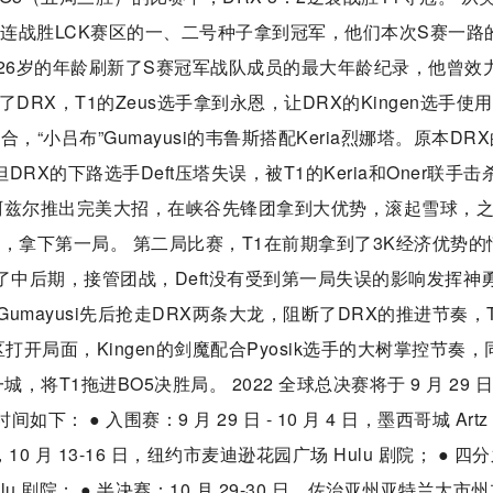
接连战胜LCK赛区的一、二号种子拿到冠军，他们本次S赛一路
以26岁的年龄刷新了S赛冠军战队成员的最大年龄纪录，他曾效
DRX，T1的Zeus选手拿到永恩，让DRX的Kingen选手使
小吕布”Gumayusi的韦鲁斯搭配Keria烈娜塔。原本DR
RX的下路选手Deft压塔失误，被T1的Keria和Oner联手击
操刀的阿兹尔推出完美大招，在峡谷先锋团拿到大优势，滚起雪球，
，拿下第一局。 第二局比赛，T1在前期拿到了3K经济优势的
拖到了中后期，接管团战，Deft没有受到第一局失误的影响发挥神
Gumayusi先后抢走DRX两条大龙，阻断了DRX的推进节奏，
开局面，Kingen的剑魔配合Pyosik选手的大树掌控节奏，
将T1拖进BO5决胜局。 2022 全球总决赛将于 9 月 29 
： ● 入围赛：9 月 29 日 - 10 月 4 日，墨西哥城 Artz
 日，10 月 13-16 日，纽约市麦迪逊花园广场 Hulu 剧院； ● 四
lu 剧院； ● 半决赛：10 月 29-30 日，佐治亚州亚特兰大市