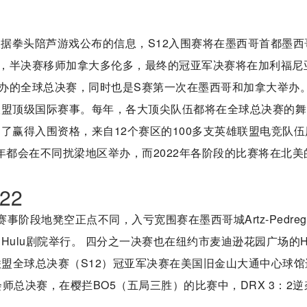
 根据拳头陪芦游戏公布的信息，S12入围赛将在墨西哥首都墨西
，半决赛移师加拿大多伦多，最终的冠亚军决赛将在加利福尼
办的全球总决赛，同时也是S赛第一次在墨西哥和加拿大举办。
联盟顶级国际赛事。每年，各大顶尖队伍都将在全球总决赛的舞
了赢得入围资格，来自12个赛区的100多支英雄联盟电竞队伍
年都会在不同扰梁地区举办，而2022年各阶段的比赛将在北美
22
赛事阶段地凳空正点不同，入亏宽围赛在墨西哥城Artz-Pedreg
ulu剧院举行。 四分之一决赛也在纽约市麦迪逊花园广场的Hu
雄联盟全球总决赛（S12）冠亚军决赛在美国旧金山大通中心球馆
会师总决赛，在樱拦BO5（五局三胜）的比赛中，DRX 3：2逆