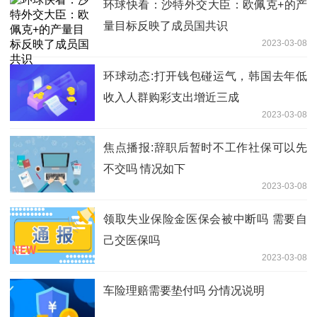
环球快看：沙特外交大臣：欧佩克+的产
量目标反映了成员国共识
2023-03-08
环球动态:打开钱包碰运气，韩国去年低
收入人群购彩支出增近三成
2023-03-08
焦点播报:辞职后暂时不工作社保可以先
不交吗 情况如下
2023-03-08
领取失业保险金医保会被中断吗 需要自
己交医保吗
2023-03-08
车险理赔需要垫付吗 分情况说明