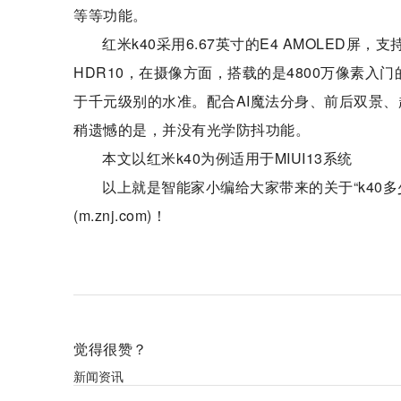
等等功能。
红米k40采用6.67英寸的E4 AMOLED屏，支
HDR10，在摄像方面，搭载的是4800万像素入门
于千元级别的水准。配合AI魔法分身、前后双景
稍遗憾的是，并没有光学防抖功能。
本文以红米k40为例适用于MIUI13系统
以上就是智能家小编给大家带来的关于“k40
(m.znj.com)！
标签：
k40多少w充电
k40标配充电器多少瓦
觉得很赞？
新闻资讯