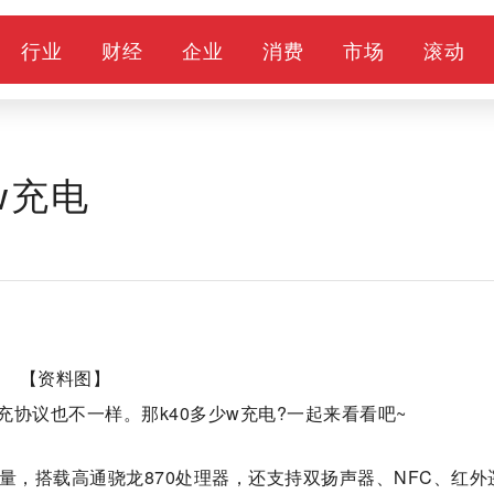
行业
财经
企业
消费
市场
滚动
w充电
【资料图】
协议也不一样。那k40多少w充电?一起来看看吧~
池容量，搭载高通骁龙870处理器，还支持双扬声器、NFC、红外