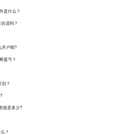
作是什么？
款合适吗？
么开户呢?
断盈亏？
区别？
?
数据是多少?
什么？