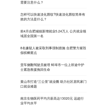
需要注意什么？
怎样可以快速淡化唇纹?快速淡化唇纹简单有
效的方法是什么？
前4月合肥城镇新增就业5.24万人 公共就业领
域居全国第一名
8名嫌疑人被采取刑事强制措施 合肥警方摧毁
假槟榔窝点
货车侧翻驾驶员被埋 蚌埠市一位上班途中护
士紧急救援挽回生命
黄山市打造“三公里”就业圈 助力社区居民家门
口就业难题
南京生物医药平均月薪高达13020元 远超行
业平均水平