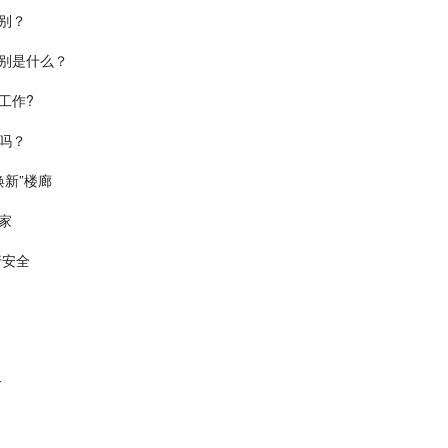
别？
别是什么？
工作?
吗？
焕新”楼廊
家
行安全
务