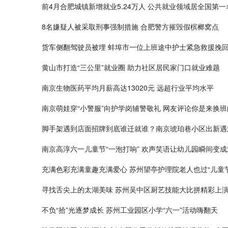
前4月合肥城镇新增就业5.24万人 公共就业领域居全国第一
8名嫌疑人被采取刑事强制措施 合肥警方摧毁假槟榔窝点
货车侧翻驾驶员被埋 蚌埠市一位上班途中护士紧急救援挽
黄山市打造“三公里”就业圈 助力社区居民家门口就业难题
南京生物医药平均月薪高达13020元 远超行业平均水平
南京萌娃穿“小警服”向护学岗辅警敬礼 网友评论你是来换班
脚手架遇到店面招牌到底谁迁就谁？南京琥珀巷小区出新遇
南京高淳六一儿童节“一泡打响” 欢声笑语让幼儿园瞬间变
充满色彩充满童趣充满爱心 苏州望亭护理院老人也过“儿童节
寻找舌尖上的太湖美味 苏州吴中区厨艺技能大比拼精彩上
不负“拾”光逐梦成长 苏州工业园区小学“六一”活动嗨翻天