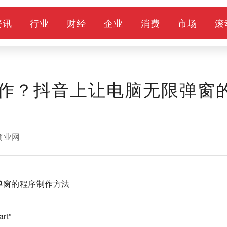
资讯
行业
财经
企业
消费
市场
滚
作？抖音上让电脑无限弹窗
商业网
弹窗的程序制作方法
rt”