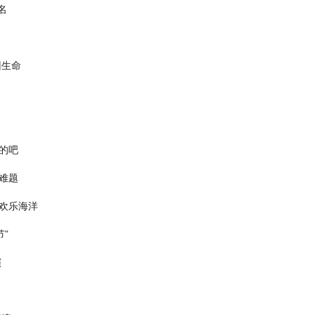
名
回生命
的吧
难题
成欢乐海洋
”
演