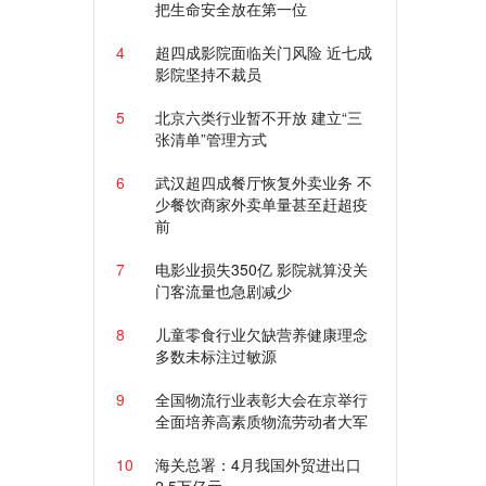
把生命安全放在第一位
4
超四成影院面临关门风险 近七成
影院坚持不裁员
5
北京六类行业暂不开放 建立“三
张清单”管理方式
6
武汉超四成餐厅恢复外卖业务 不
少餐饮商家外卖单量甚至赶超疫
前
7
电影业损失350亿 影院就算没关
门客流量也急剧减少
8
儿童零食行业欠缺营养健康理念
多数未标注过敏源
9
全国物流行业表彰大会在京举行
全面培养高素质物流劳动者大军
10
海关总署：4月我国外贸进出口