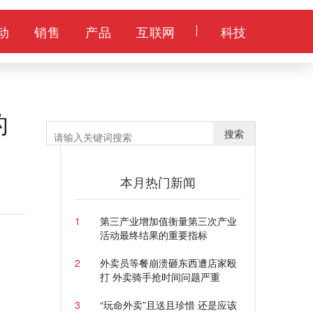
动
销售
产品
互联网
科技
的
搜索
本月热门新闻
1
第三产业增加值衡量第三次产业
活动最终结果的重要指标
2
外卖员等餐崩溃砸东西遭店家殴
打 外卖骑手抢时间问题严重
3
“玩命外卖”且送且珍惜 还是应该