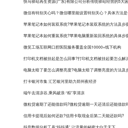
快马驿站再生资源(广东)有限公司分析传统驿站经营的5大
微信有特别关心吗？微信哪里能设置特别关心？具体方法是
苹果笔记本如何装双系统?苹果笔记本装双系统的方法及步
苹果笔记本如何重装系统?苹果电脑重新装回系统的具体步
微笑工场互联网口腔医院服务覆盖全国10000+线下机构
打印机文档被挂起是怎么回事?打印机文档被挂起要怎么解
电脑太暗了要怎么调整亮度?电脑太暗了调整亮度的方法及
打卡银河市集 汇艺银河里助力郑州夜经济
端午去清凉谷,乘风破浪·“粽”享清凉
微粒贷逾期了还能借款吗?微粒贷逾期一天还清后还能借款
信用卡提现后如何还款?信用卡取现金后第二天能还款吗?
抖音数据分析工具“抖抖通” 让流量的秘密大白于天下