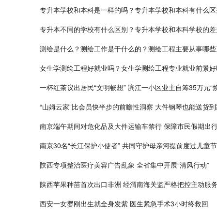
专升本学校和本科是一样的吗？专升本学校和本科有什么区
专升本不同的学校有什么区别？专升本学校和本科学校的差
测绘是什么？测绘工作是干什么的？测绘工程主要从事哪些
女生学测绘工程好就业吗？女生学测绘工程专业就业前景好
一杯红茶议出居民“文明畅想” 滨江一小区业主自筹35万元“
“山姆云家”比会员快半步的前瞻性洞察 大件钢琴也能送货到
南京端午期间对危化品及大件运输车禁行 保障市民假期出
南京30名“长江保护小使者” 共同守护母亲河提前度过儿童节
陕西专项整治医疗美容广告乱象 全省集中开展“清风行动”
陕西苹果种苗首次出口非洲 经渭南海关监严格把控主动服
西安一女婴刚出生就全身发紫 医生紧急手术3小时终救回