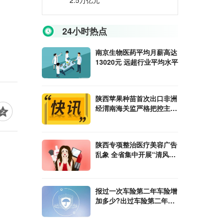
2.5万亿元
24小时热点
南京生物医药平均月薪高达
13020元 远超行业平均水平
陕西苹果种苗首次出口非洲
经渭南海关监严格把控主动
服务
陕西专项整治医疗美容广告
乱象 全省集中开展“清风行
动”
报过一次车险第二年车险增
加多少?出过车险第二年会
增加多少？