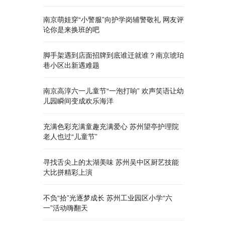
南京萌娃穿“小警服”向护学岗辅警敬礼 网友评
论你是来换班的吧
脚手架遇到店面招牌到底谁迁就谁？南京琥珀
巷小区出新遇难题
南京高淳六一儿童节“一泡打响” 欢声笑语让幼
儿园瞬间变成欢乐海洋
充满色彩充满童趣充满爱心 苏州望亭护理院
老人也过“儿童节”
寻找舌尖上的太湖美味 苏州吴中区厨艺技能
大比拼精彩上演
不负“拾”光逐梦成长 苏州工业园区小学“六
一”活动嗨翻天