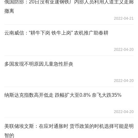
俄国防部：20日没有亚速钢铁厂内部人员利用人道主义走廊
撤离
2022-04-21
云南威信：“耕牛下岗 铁牛上岗” 农机推广助春耕
2022-04-20
多国发现不明原因儿童急性肝炎
2022-04-20
纳斯达克指数高开低走 跌幅扩大至0.8% 奈飞大跌35%
2022-04-20
美联储埃文斯：在应对通胀时 货币政策的时机选择可能是明
智的